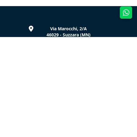
Via Marocchi, 2/A
46029 - Suzzara (MN)
(+39) 0376 536809
Whatsapp +39 347 4704618
info@realtrailer.it
P.IVA: 01882370206
C.F. e Reg. Impr. Mantova:
01882370206
REA MN n. 206002 - Cap. Soc.
€1.000.000,00 i.v.
Menù
Home
Azienda
Prodotti e Servizi
Area Riservata