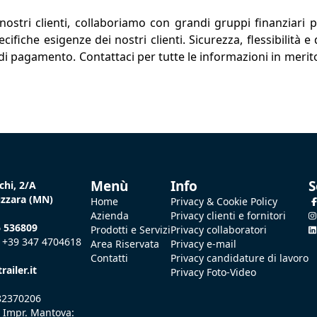
 nostri clienti, collaboriamo con grandi gruppi finanziari p
ifiche esigenze dei nostri clienti. Sicurezza, flessibilità e
di pagamento. Contattaci per tutte le informazioni in merito
Menù
Info
S
chi, 2/A
uzzara (MN)
Home
Privacy & Cookie Policy
Azienda
Privacy clienti e fornitori
6 536809
Prodotti e Servizi
Privacy collaboratori
+39 347 4704618
Area Riservata
Privacy e-mail
Contatti
Privacy candidature di lavoro
railer.it
Privacy Foto-Video
882370206
. Impr. Mantova: