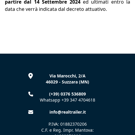
partire dal 14 Settembre 2024
ed ultimati entro la
data che verrà indicata dal decreto attuativo.
Via Marocchi, 2/A
46029 - Suzzara (MN)
(+39) 0376 536809
Whatsapp +39 347 4704618
info@realtrailer.it
P.IVA: 01882370206
C.F. e Reg. Impr. Mantova: